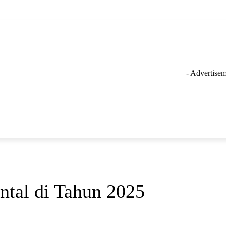
- Advertisem
GAYA HIDUP
LAINNYA
OLAHRAGA
INSPIRASI
tal di Tahun 2025