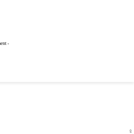
ent -
LAINNYA
0