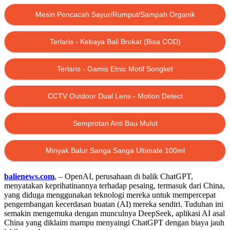
Mesin Pencacah Sayur/Rumput/Sampah Organik
Terlaris - Kebaya Bali Brokat (Bisa COD)
Terlaris - Gamis Etnic Motif Songket
CCTV Outdoor Dual Lens - Motion Detect
Semprotan Anti Bau Mulut
Minyak Balur Sanga Sanga Ultimate 100ml
balienews.com
, – OpenAI, perusahaan di balik ChatGPT,
menyatakan keprihatinannya terhadap pesaing, termasuk dari China,
yang diduga menggunakan teknologi mereka untuk mempercepat
pengembangan kecerdasan buatan (AI) mereka sendiri. Tuduhan ini
semakin mengemuka dengan munculnya DeepSeek, aplikasi AI asal
China yang diklaim mampu menyaingi ChatGPT dengan biaya jauh