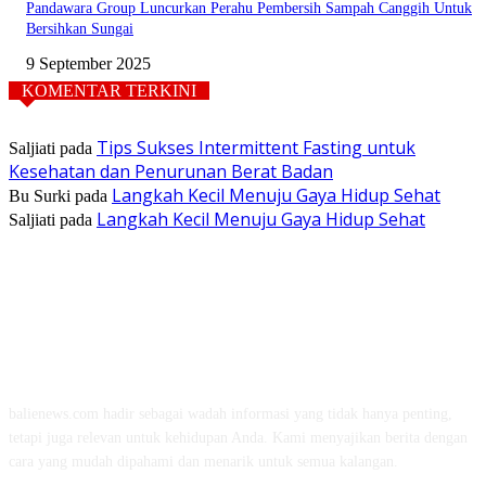
Pandawara Group Luncurkan Perahu Pembersih Sampah Canggih Untuk
Bersihkan Sungai
9 September 2025
KOMENTAR TERKINI
Tips Sukses Intermittent Fasting untuk
Saljiati
pada
Kesehatan dan Penurunan Berat Badan
Langkah Kecil Menuju Gaya Hidup Sehat
Bu Surki
pada
Langkah Kecil Menuju Gaya Hidup Sehat
Saljiati
pada
TENTANG KAMI
balienews.com hadir sebagai wadah informasi yang tidak hanya penting,
tetapi juga relevan untuk kehidupan Anda. Kami menyajikan berita dengan
cara yang mudah dipahami dan menarik untuk semua kalangan.