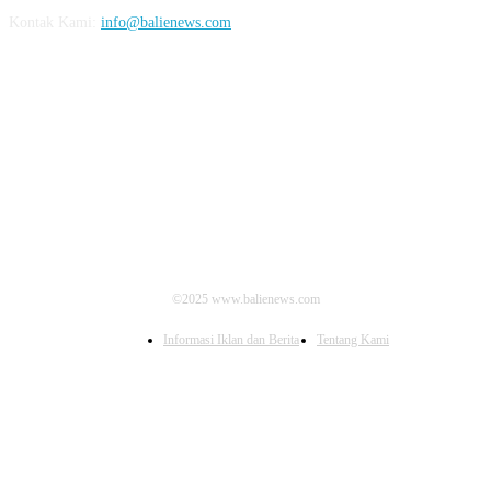
Kontak Kami:
info@balienews.com
IKUTI KAMI
©2025 www.balienews.com
Informasi Iklan dan Berita
Tentang Kami