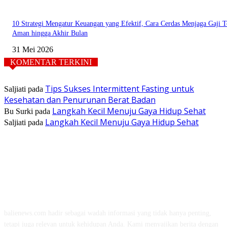
10 Strategi Mengatur Keuangan yang Efektif, Cara Cerdas Menjaga Gaji T
Aman hingga Akhir Bulan
31 Mei 2026
KOMENTAR TERKINI
Tips Sukses Intermittent Fasting untuk
Saljiati
pada
Kesehatan dan Penurunan Berat Badan
Langkah Kecil Menuju Gaya Hidup Sehat
Bu Surki
pada
Langkah Kecil Menuju Gaya Hidup Sehat
Saljiati
pada
TENTANG KAMI
balienews.com hadir sebagai wadah informasi yang tidak hanya penting,
tetapi juga relevan untuk kehidupan Anda. Kami menyajikan berita dengan