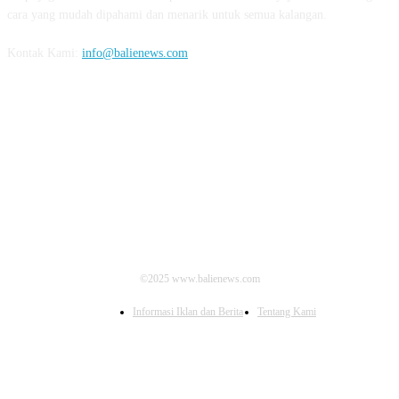
cara yang mudah dipahami dan menarik untuk semua kalangan.
Kontak Kami:
info@balienews.com
IKUTI KAMI
©2025 www.balienews.com
Informasi Iklan dan Berita
Tentang Kami