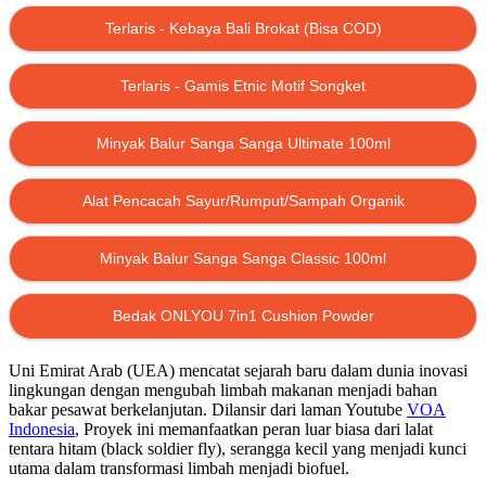
Terlaris - Kebaya Bali Brokat (Bisa COD)
Terlaris - Gamis Etnic Motif Songket
Minyak Balur Sanga Sanga Ultimate 100ml
Alat Pencacah Sayur/Rumput/Sampah Organik
Minyak Balur Sanga Sanga Classic 100ml
Bedak ONLYOU 7in1 Cushion Powder
Uni Emirat Arab (UEA) mencatat sejarah baru dalam dunia inovasi
lingkungan dengan mengubah limbah makanan menjadi bahan
bakar pesawat berkelanjutan. Dilansir dari laman Youtube
VOA
Indonesia
, Proyek ini memanfaatkan peran luar biasa dari lalat
tentara hitam (black soldier fly), serangga kecil yang menjadi kunci
utama dalam transformasi limbah menjadi biofuel.