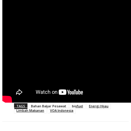
TAGS
Bahan Bakar Pesawat
biofuel
Energi Hijau
Limbah Makanan
VOA Indonesia