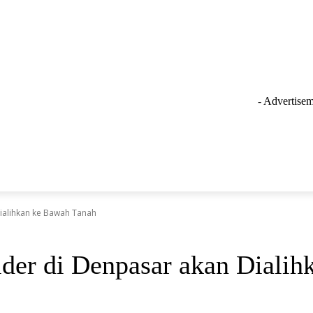
- Advertisem
GAYA HIDUP
LAINNYA
OLAHRAGA
INSPIRASI
Dialihkan ke Bawah Tanah
ider di Denpasar akan Diali