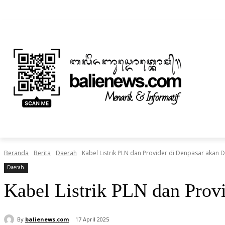
Jumat, Agustus 7, 2026
Informasi Iklan dan Berita
Tentang Kami
BERITA
NUSANTARA
HOME
TEKNOLOGI
Beranda
Berita
Daerah
Kabel Listrik PLN dan Provider di Denpasar akan 
Daerah
Kabel Listrik PLN dan Prov
By
balienews.com
17 April 2025