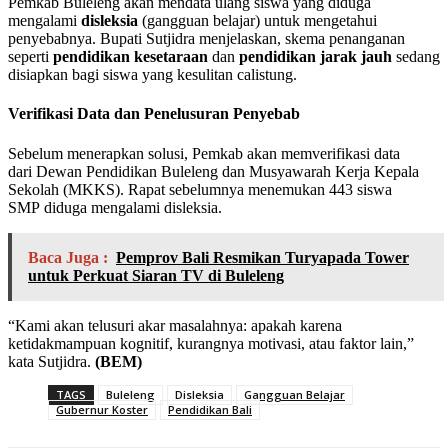
Pemkab Buleleng akan mendata ulang siswa yang diduga
mengalami
disleksia
(gangguan belajar) untuk mengetahui
penyebabnya. Bupati Sutjidra menjelaskan, skema penanganan
seperti
pendidikan kesetaraan
dan
pendidikan jarak jauh
sedang
disiapkan bagi siswa yang kesulitan calistung.
Verifikasi Data dan Penelusuran Penyebab
Sebelum menerapkan solusi, Pemkab akan memverifikasi data
dari Dewan Pendidikan Buleleng dan Musyawarah Kerja Kepala
Sekolah (MKKS). Rapat sebelumnya menemukan 443 siswa
SMP diduga mengalami disleksia.
Baca Juga :
Pemprov Bali Resmikan Turyapada Tower
untuk Perkuat Siaran TV di Buleleng
“Kami akan telusuri akar masalahnya: apakah karena
ketidakmampuan kognitif, kurangnya motivasi, atau faktor lain,”
kata Sutjidra.
(BEM)
TAGS
Buleleng
Disleksia
Gangguan Belajar
Gubernur Koster
Pendidikan Bali