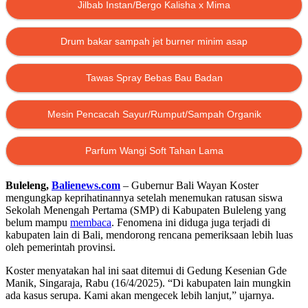
Jilbab Instan/Bergo Kalisha x Mima
Drum bakar sampah jet burner minim asap
Tawas Spray Bebas Bau Badan
Mesin Pencacah Sayur/Rumput/Sampah Organik
Parfum Wangi Soft Tahan Lama
Buleleng,
Balienews.com
– Gubernur Bali Wayan Koster
mengungkap keprihatinannya setelah menemukan ratusan siswa
Sekolah Menengah Pertama (SMP) di Kabupaten Buleleng yang
belum mampu
membaca
. Fenomena ini diduga juga terjadi di
kabupaten lain di Bali, mendorong rencana pemeriksaan lebih luas
oleh pemerintah provinsi.
Koster menyatakan hal ini saat ditemui di Gedung Kesenian Gde
Manik, Singaraja, Rabu (16/4/2025). “Di kabupaten lain mungkin
ada kasus serupa. Kami akan mengecek lebih lanjut,” ujarnya.