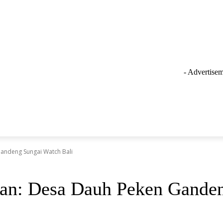
- Advertisem
GAYA HIDUP
LAINNYA
OLAHRAGA
INSPIRASI
Gandeng Sungai Watch Bali
nan: Desa Dauh Peken Gande