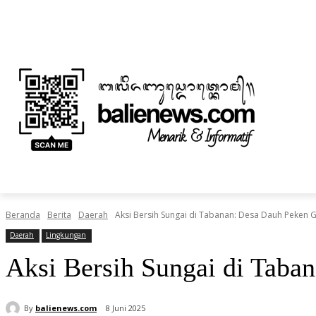
Kamis, Agustus 6, 2026
Informasi Iklan dan Berita
Tentang Kami
BERITA
NUSANTARA
HOME
TEKNOLOGI
Beranda
Berita
Daerah
Aksi Bersih Sungai di Tabanan: Desa Dauh Peken 
Daerah
Lingkungan
Aksi Bersih Sungai di Taba
By
balienews.com
8 Juni 2025