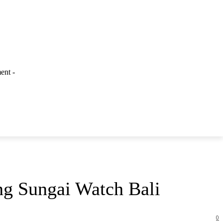
ent -
LAINNYA
ng Sungai Watch Bali
0