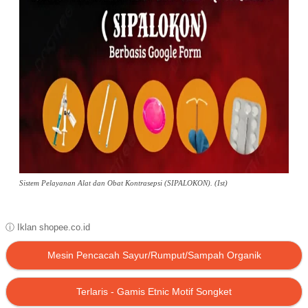
Sistem Pelayanan Alat dan Obat Kontrasepsi (SIPALOKON). (Ist)
ⓘ Iklan shopee.co.id
Mesin Pencacah Sayur/Rumput/Sampah Organik
Terlaris - Gamis Etnic Motif Songket