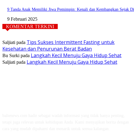
9 Tanda Anak Memiliki Jiwa Pemimpin: Kenali dan Kembangkan Sejak Di
9 Februari 2025
KOMENTAR TERKINI
Tips Sukses Intermittent Fasting untuk
Saljiati
pada
Kesehatan dan Penurunan Berat Badan
Langkah Kecil Menuju Gaya Hidup Sehat
Bu Surki
pada
Langkah Kecil Menuju Gaya Hidup Sehat
Saljiati
pada
TENTANG KAMI
balienews.com hadir sebagai wadah informasi yang tidak hanya penting,
tetapi juga relevan untuk kehidupan Anda. Kami menyajikan berita dengan
cara yang mudah dipahami dan menarik untuk semua kalangan.