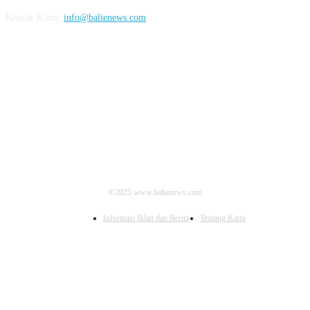
Kontak Kami:
info@balienews.com
IKUTI KAMI
©2025 www.balienews.com
Informasi Iklan dan Berita
Tentang Kami