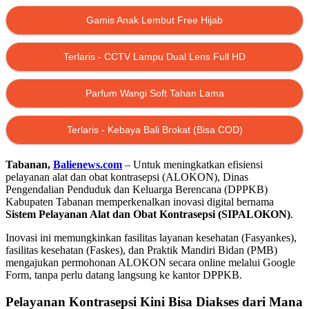
Gamis Anak Lembut Free Hijab
Terlaris - CCTV Lampu Dual Lens Full HD
Parfum Wangi Soft Tahan Lama
Terlaris - Kebaya Bali Brokat (Bisa COD)
Tabanan,
Balienews.com
– Untuk meningkatkan efisiensi
pelayanan alat dan obat kontrasepsi (ALOKON), Dinas
Pengendalian Penduduk dan Keluarga Berencana (DPPKB)
Kabupaten Tabanan memperkenalkan inovasi digital bernama
Sistem Pelayanan Alat dan Obat Kontrasepsi (SIPALOKON)
.
Inovasi ini memungkinkan fasilitas layanan kesehatan (Fasyankes),
fasilitas kesehatan (Faskes), dan Praktik Mandiri Bidan (PMB)
mengajukan permohonan ALOKON secara online melalui Google
Form, tanpa perlu datang langsung ke kantor DPPKB.
Pelayanan Kontrasepsi Kini Bisa Diakses dari Mana