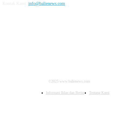
Kontak Kami:
info@balienews.com
IKUTI KAMI
©2025 www.balienews.com
Informasi Iklan dan Berita
Tentang Kami