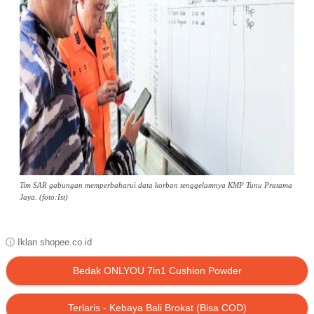
Tim SAR gabungan memperbaharui data korban tenggelamnya KMP Tunu Pratama
Jaya. (foto:Ist)
ⓘ Iklan shopee.co.id
Bedak ONLYOU 7in1 Cushion Powder
Terlaris - Kebaya Bali Brokat (Bisa COD)