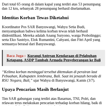
Dari total 65 orang di dalam kapal yang terdiri atas 53 penumpang
dan 12 kru, sebanyak 28 penumpang berhasil diselamatkan.
Identitas Korban Tewas Diketahui
Koordinator Pos SAR Banyuwangi, Wahyu Setia Budi,
menyampaikan bahwa kelima korban tewas telah berhasil
diidentifikasi. Mereka adalah Anang Suryono, warga Probolinggo;
serta Eko Sastriyo, Elok Rumantini, Cahyani, dan Fitri April yang
semuanya berasal dari Banyuwangi.
Baca Juga :
Kurangi Antrean Kendaraan di Pelabuhan
Ketapang, ASDP Tambah Armada Penyeberangan ke Bali
“Kelima korban meninggal tersebut ditemukan di perairan laut
Pebuahan, Kabupaten Jembrana, Bali. Saat ini jenazah berada di
RSU Negara, Bali,”
ujar Wahyu di Banyuwangi, Kamis (3/7).
Upaya Pencarian Masih Berlanjut
Tim SAR gabungan yang terdiri atas Basarnas, TNI, Polri, dan
relawan terus melakukan pencarian terhadap korban hilang, baik di