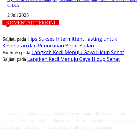
di Bali
2 Juli 2025
KOMENTAR TERKINI
Tips Sukses Intermittent Fasting untuk
Saljiati
pada
Kesehatan dan Penurunan Berat Badan
Langkah Kecil Menuju Gaya Hidup Sehat
Bu Surki
pada
Langkah Kecil Menuju Gaya Hidup Sehat
Saljiati
pada
TENTANG KAMI
balienews.com hadir sebagai wadah informasi yang tidak hanya penting,
tetapi juga relevan untuk kehidupan Anda. Kami menyajikan berita dengan
cara yang mudah dipahami dan menarik untuk semua kalangan.