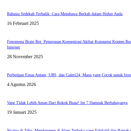
Rahasia Sedekah Terbalik: Cara Membawa Berkah dalam Hidup Anda
16 Februari 2025
Fenomena Brain Rot: Penurunan Konsentrasi Akibat Konsumsi Konten Rec
Internet
28 November 2025
Perbedaan Emas Antam, UBS, dan Galeri24: Mana yang Cocok untuk Inves
4 Agustus 2026
Vape Tidak Lebih Aman Dari Rokok Biasa! Ini 7 Dampak Berbahayanya
19 Januari 2025
Nyatua di Teba: Mendongeng di Alam Terbuka yang Edukatif dan Ramah