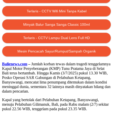
Terlaris - CCTV Wifi Mini Tanpa Kabel
Minyak Balur Sanga Sanga Classic 100ml
Terlaris - CCTV Lampu Dual Lens Full HD
Mesin Pencacah Sayur/Rumput/Sampah Organik
Balienews.com
–
Jumlah korban tewas dalam tragedi tenggelamnya
Kapal Motor Penyeberangan (KMP) Tunu Pratama Jaya di Selat
Bali terus bertambah. Hingga Kamis (3/7/2025) pukul 13.30 WIB,
Posko Operasi SAR Gabungan di Pelabuhan Ketapang,
Banyuwangi, mencatat lima penumpang ditemukan dalam kondisi
meninggal dunia, sementara 32 lainnya masih dinyatakan hilang dan
dalam pencarian.
Kapal yang bertolak dari Pelabuhan Ketapang, Banyuwangi,
menuju Pelabuhan Gilimanuk, Bali, pada Rabu malam (2/7) sekitar
pukul 22.56 WIB, tenggelam pada pukul 23.35 WIB.