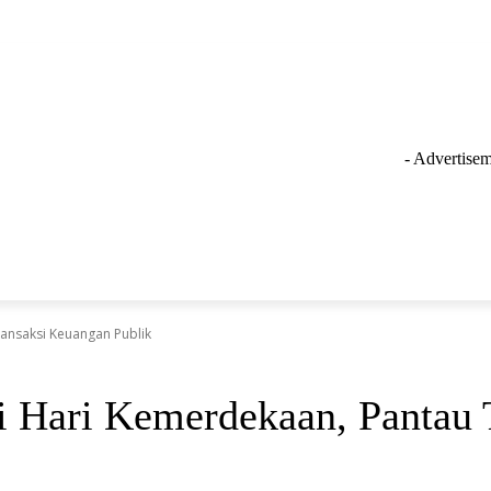
- Advertisem
GAYA HIDUP
LAINNYA
OLAHRAGA
INSPIRASI
ransaksi Keuangan Publik
 Hari Kemerdekaan, Pantau 