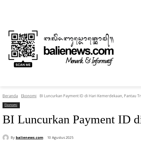
Sabtu, Agustus 8, 2026
Informasi Iklan dan Berita
Tentang Kami
BERITA
NUSANTARA
HOME
TEKNOLOGI
Beranda
Ekonomi
BI Luncurkan Payment ID di Hari Kemerdekaan, Pantau T
Ekonomi
BI Luncurkan Payment ID di
By
balienews.com
10 Agustus 2025