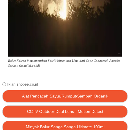
Roket Falcon 9 meluncurkan Satelit Nusantara Lima dari Cape Canaveral, Amerika
Serikat. (komdigi.go.id)
ⓘ Iklan shopee.co.id
Alat Pencacah Sayur/Rumput/Sampah Organik
CCTV Outdoor Dual Lens - Motion Detect
Minyak Balur Sanga Sanga Ultimate 100ml