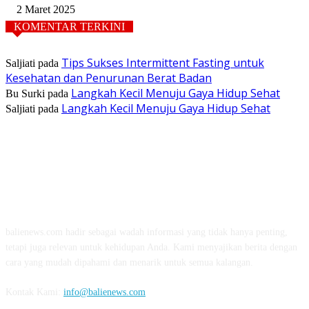
2 Maret 2025
KOMENTAR TERKINI
Tips Sukses Intermittent Fasting untuk
Saljiati
pada
Kesehatan dan Penurunan Berat Badan
Langkah Kecil Menuju Gaya Hidup Sehat
Bu Surki
pada
Langkah Kecil Menuju Gaya Hidup Sehat
Saljiati
pada
TENTANG KAMI
balienews.com hadir sebagai wadah informasi yang tidak hanya penting,
tetapi juga relevan untuk kehidupan Anda. Kami menyajikan berita dengan
cara yang mudah dipahami dan menarik untuk semua kalangan.
Kontak Kami:
info@balienews.com