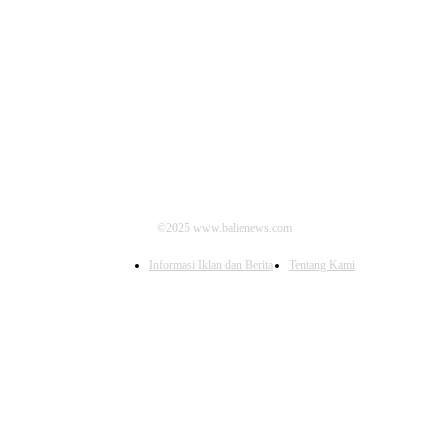
IKUTI KAMI
©2025 www.balienews.com
Informasi Iklan dan Berita
Tentang Kami