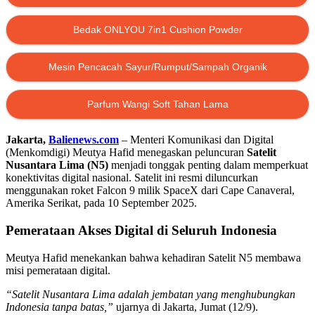
Bedak ONLYOU 7in1 Cushion Powder
Mesin Pencacah Sayur/Rumput/Sampah Organik
Parfum Wangi Soft Tahan Lama
Jakarta,
Balienews.com
– Menteri Komunikasi dan Digital
(Menkomdigi) Meutya Hafid menegaskan peluncuran
Satelit
Nusantara Lima (N5)
menjadi tonggak penting dalam memperkuat
konektivitas digital nasional. Satelit ini resmi diluncurkan
menggunakan roket Falcon 9 milik SpaceX dari Cape Canaveral,
Amerika Serikat, pada 10 September 2025.
Pemerataan Akses Digital di Seluruh Indonesia
Meutya Hafid menekankan bahwa kehadiran Satelit N5 membawa
misi pemerataan digital.
“Satelit Nusantara Lima adalah jembatan yang menghubungkan
Indonesia tanpa batas,”
ujarnya di Jakarta, Jumat (12/9).