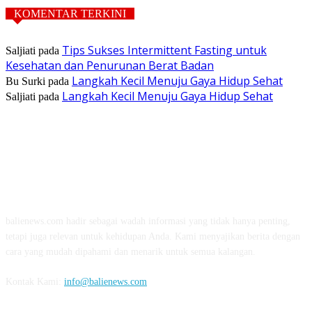
KOMENTAR TERKINI
Tips Sukses Intermittent Fasting untuk
Saljiati
pada
Kesehatan dan Penurunan Berat Badan
Langkah Kecil Menuju Gaya Hidup Sehat
Bu Surki
pada
Langkah Kecil Menuju Gaya Hidup Sehat
Saljiati
pada
TENTANG KAMI
balienews.com hadir sebagai wadah informasi yang tidak hanya penting,
tetapi juga relevan untuk kehidupan Anda. Kami menyajikan berita dengan
cara yang mudah dipahami dan menarik untuk semua kalangan.
Kontak Kami:
info@balienews.com