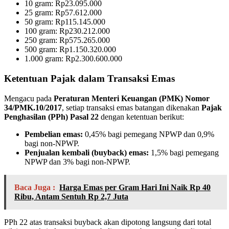
10 gram: Rp23.095.000
25 gram: Rp57.612.000
50 gram: Rp115.145.000
100 gram: Rp230.212.000
250 gram: Rp575.265.000
500 gram: Rp1.150.320.000
1.000 gram: Rp2.300.600.000
Ketentuan Pajak dalam Transaksi Emas
Mengacu pada
Peraturan Menteri Keuangan (PMK) Nomor
34/PMK.10/2017
, setiap transaksi emas batangan dikenakan
Pajak
Penghasilan (PPh) Pasal 22
dengan ketentuan berikut:
Pembelian emas:
0,45% bagi pemegang NPWP dan 0,9%
bagi non-NPWP.
Penjualan kembali (buyback) emas:
1,5% bagi pemegang
NPWP dan 3% bagi non-NPWP.
Baca Juga :
Harga Emas per Gram Hari Ini Naik Rp 40
Ribu, Antam Sentuh Rp 2,7 Juta
PPh 22 atas transaksi buyback akan dipotong langsung dari total