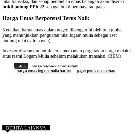
nilai transaksi, dan setiap pembelian emas batangan akan disertai
bukti potong PPh 22
sebagai bukti pembayaran pajak.
Harga Emas Berpotensi Terus Naik
Kenaikan harga emas dalam negeri dipengaruhi oleh tren global
yang menunjukkan penguatan nilai logam mulia sebagai aset
lindung nilai (safe haven).
Investor disarankan untuk terus memantau pergerakan harga melalui
situs resmi Logam Mulia sebelum melakukan transaksi. (BEM)
TAGS
harga buyback emas Antam
harga emas logam mulia hari ini
pajak pembelian emas
BERITA LAINNYA