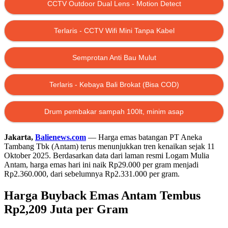
CCTV Outdoor Dual Lens - Motion Detect
Terlaris - CCTV Wifi Mini Tanpa Kabel
Semprotan Anti Bau Mulut
Terlaris - Kebaya Bali Brokat (Bisa COD)
Drum pembakar sampah 100lt, minim asap
Jakarta,
Balienews.com
— Harga emas batangan PT Aneka
Tambang Tbk (Antam) terus menunjukkan tren kenaikan sejak 11
Oktober 2025. Berdasarkan data dari laman resmi
Logam Mulia
Antam
, harga emas hari ini naik Rp29.000 per gram menjadi
Rp2.360.000, dari sebelumnya Rp2.331.000 per gram.
Harga Buyback Emas Antam Tembus
Rp2,209 Juta per Gram