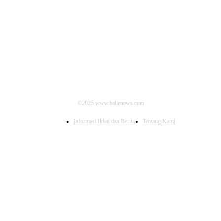
IKUTI KAMI
©2025 www.balienews.com
Informasi Iklan dan Berita
Tentang Kami