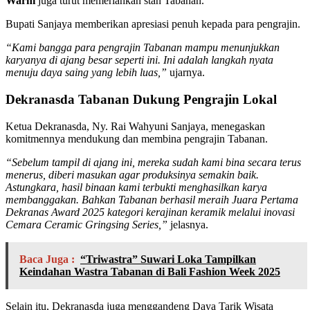
Warni
juga turut memeriahkan stan Tabanan.
Bupati Sanjaya memberikan apresiasi penuh kepada para pengrajin.
“Kami bangga para pengrajin Tabanan mampu menunjukkan
karyanya di ajang besar seperti ini. Ini adalah langkah nyata
menuju daya saing yang lebih luas,”
ujarnya.
Dekranasda Tabanan Dukung Pengrajin Lokal
Ketua Dekranasda, Ny. Rai Wahyuni Sanjaya, menegaskan
komitmennya mendukung dan membina pengrajin Tabanan.
“Sebelum tampil di ajang ini, mereka sudah kami bina secara terus
menerus, diberi masukan agar produksinya semakin baik.
Astungkara, hasil binaan kami terbukti menghasilkan karya
membanggakan. Bahkan Tabanan berhasil meraih Juara Pertama
Dekranas Award 2025 kategori kerajinan keramik melalui inovasi
Cemara Ceramic Gringsing Series,”
jelasnya.
Baca Juga :
“Triwastra” Suwari Loka Tampilkan
Keindahan Wastra Tabanan di Bali Fashion Week 2025
Selain itu, Dekranasda juga menggandeng Daya Tarik Wisata