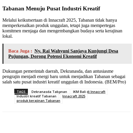
Tabanan Menuju Pusat Industri Kreatif
Melalui keikutsertaan di Innacraft 2025, Tabanan tidak hanya
memperkenalkan produk unggulan, tetapi juga mempertegas
komitmen menjaga dan mengembangkan budaya serta kerajinan
lokal.
Baca Juga :
Ny. Rai Wahyuni Sanjaya Kunjungi Desa
Pujungan, Dorong Potensi Ekonomi Kreatif
Dukungan pemerintah daerah, Dekranasda, dan antusiasme
pengrajin menjadi energi baru untuk menjadikan Tabanan sebagai
salah satu pusat industri kreatif unggulan di Indonesia. (BEM/Pro)
TAGS
Dekranasda Tabanan
IKM Bali di Innacraft
Industri kreatif Tabanan
Innacraft 2025
produk kerajinan Tabanan