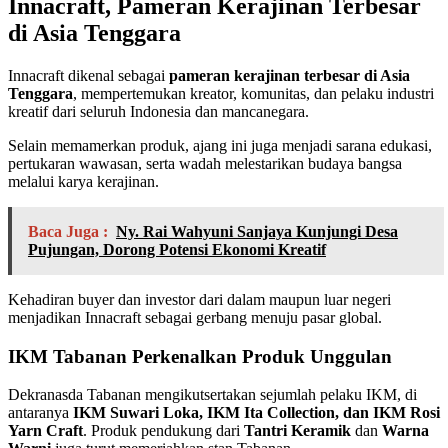
Innacraft, Pameran Kerajinan Terbesar
di Asia Tenggara
Innacraft dikenal sebagai
pameran kerajinan terbesar di Asia
Tenggara
, mempertemukan kreator, komunitas, dan pelaku industri
kreatif dari seluruh Indonesia dan mancanegara.
Selain memamerkan produk, ajang ini juga menjadi sarana edukasi,
pertukaran wawasan, serta wadah melestarikan budaya bangsa
melalui karya kerajinan.
Baca Juga :
Ny. Rai Wahyuni Sanjaya Kunjungi Desa
Pujungan, Dorong Potensi Ekonomi Kreatif
Kehadiran buyer dan investor dari dalam maupun luar negeri
menjadikan Innacraft sebagai gerbang menuju pasar global.
IKM Tabanan Perkenalkan Produk Unggulan
Dekranasda Tabanan mengikutsertakan sejumlah pelaku IKM, di
antaranya
IKM Suwari Loka, IKM Ita Collection, dan IKM Rosi
Yarn Craft
. Produk pendukung dari
Tantri Keramik
dan
Warna