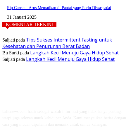
Rip Current: Arus Mematikan di Pantai yang Perlu Diwaspadai
31 Januari 2025
KOMENTAR TERKINI
Tips Sukses Intermittent Fasting untuk
Saljiati
pada
Kesehatan dan Penurunan Berat Badan
Langkah Kecil Menuju Gaya Hidup Sehat
Bu Surki
pada
Langkah Kecil Menuju Gaya Hidup Sehat
Saljiati
pada
TENTANG KAMI
balienews.com hadir sebagai wadah informasi yang tidak hanya penting,
tetapi juga relevan untuk kehidupan Anda. Kami menyajikan berita dengan
cara yang mudah dipahami dan menarik untuk semua kalangan.