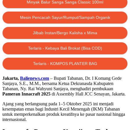
Minyak Balur Sanga Sanga Classic 100ml
Mesin Pencacah Sayur/Rumput/Sampah Organik
Jilbab Instan/Bergo Kalisha x Mima
Terlaris - Kebaya Bali Brokat (Bisa COD)
Terlaris - KOMPOS PLANTER BAG
Jakarta,
Balienews.com
– Bupati Tabanan, Dr. I Komang Gede
Sanjaya, S.E., M.M., bersama Ketua Dekranasda Kabupaten
Tabanan, Ny. Rai Wahyuni Sanjaya, menghadiri pembukaan
Pameran Innacraft 2025
di Assembly Hall JCC Senayan, Jakarta.
Ajang yang berlangsung pada 1–5 Oktober 2025 ini menjadi
kesempatan emas bagi Industri Kecil Menengah (IKM) Tabanan
untuk memperkenalkan produk kreatifnya ke pasar nasional hingga
internasional.