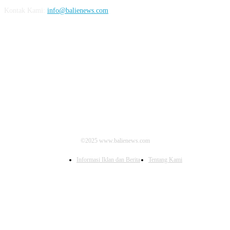
Kontak Kami:
info@balienews.com
IKUTI KAMI
©2025 www.balienews.com
Informasi Iklan dan Berita
Tentang Kami