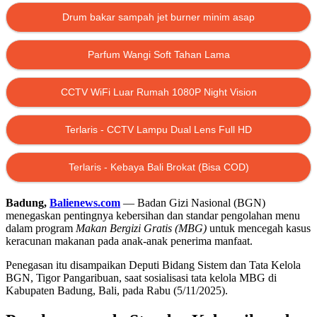
Drum bakar sampah jet burner minim asap
Parfum Wangi Soft Tahan Lama
CCTV WiFi Luar Rumah 1080P Night Vision
Terlaris - CCTV Lampu Dual Lens Full HD
Terlaris - Kebaya Bali Brokat (Bisa COD)
Badung,
Balienews.com
— Badan Gizi Nasional (BGN)
menegaskan pentingnya kebersihan dan standar pengolahan menu
dalam program
Makan Bergizi Gratis (MBG)
untuk mencegah kasus
keracunan makanan pada anak-anak penerima manfaat.
Penegasan itu disampaikan Deputi Bidang Sistem dan Tata Kelola
BGN, Tigor Pangaribuan, saat sosialisasi tata kelola MBG di
Kabupaten Badung, Bali, pada Rabu (5/11/2025).