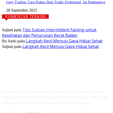
Copy Trading: Cara Praktis Ikuti Trader Profesional, Ini Panduannya
28 September 2025
KOMENTAR TERKINI
Tips Sukses Intermittent Fasting untuk
Saljiati
pada
Kesehatan dan Penurunan Berat Badan
Langkah Kecil Menuju Gaya Hidup Sehat
Bu Surki
pada
Langkah Kecil Menuju Gaya Hidup Sehat
Saljiati
pada
TENTANG KAMI
balienews.com hadir sebagai wadah informasi yang tidak hanya penting,
tetapi juga relevan untuk kehidupan Anda. Kami menyajikan berita dengan
cara yang mudah dipahami dan menarik untuk semua kalangan.