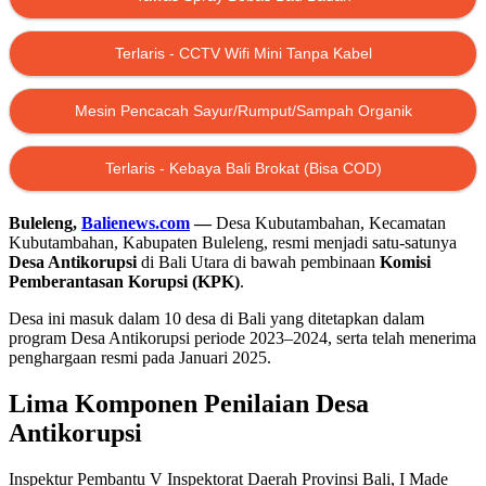
Terlaris - CCTV Wifi Mini Tanpa Kabel
Mesin Pencacah Sayur/Rumput/Sampah Organik
Terlaris - Kebaya Bali Brokat (Bisa COD)
Buleleng,
Balienews.com
—
Desa Kubutambahan, Kecamatan
Kubutambahan, Kabupaten Buleleng, resmi menjadi satu-satunya
Desa Antikorupsi
di Bali Utara di bawah pembinaan
Komisi
Pemberantasan Korupsi (KPK)
.
Desa ini masuk dalam 10 desa di Bali yang ditetapkan dalam
program Desa Antikorupsi periode 2023–2024, serta telah menerima
penghargaan resmi pada Januari 2025.
Lima Komponen Penilaian Desa
Antikorupsi
Inspektur Pembantu V Inspektorat Daerah Provinsi Bali, I Made