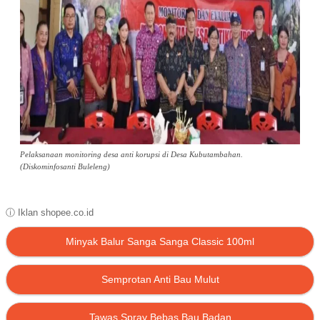
Pelaksanaan monitoring desa anti korupsi di Desa Kubutambahan.
(Diskominfosanti Buleleng)
ⓘ Iklan shopee.co.id
Minyak Balur Sanga Sanga Classic 100ml
Semprotan Anti Bau Mulut
Tawas Spray Bebas Bau Badan