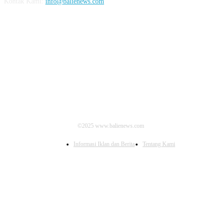
Kontak Kami:
info@balienews.com
IKUTI KAMI
©2025 www.balienews.com
Informasi Iklan dan Berita
Tentang Kami