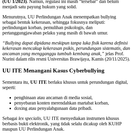
(UU 1/2023)
. Namun, regulasi ini masih “tersebar” dan belum
menjadi satu payung hukum yang solid.
Menurutnya, UU Perlindungan Anak menempatkan bullying
sebagai bentuk kekerasan, sehingga fokusnya meliputi:
perlindungan korban, pemulihan psikologis, dan
pertanggungjawaban pelaku yang masih di bawah umur.
“Bullying dapat dipidana meskipun tanpa luka fisik karena definisi
kekerasan mencakup kekerasan psikis, perundungan sistematis, dan
ancaman yang mengganggu tumbuh kembang anak,”
jelas Prof.
Nurini dalam rilis resmi Universitas Brawijaya, Kamis (20/11/2025).
UU ITE Menangani Kasus Cyberbullying
Sementara itu,
UU ITE
berlaku khusus untuk perundungan digital,
seperti:
penghinaan atau ancaman di media sosial,
penyebaran konten merendahkan martabat korban,
doxing atau penyalahgunaan data pribadi.
Sebagai
lex specialis
, UU ITE menyediakan instrumen khusus
berbasis bukti elektronik, yang tidak selalu dicakup oleh KUHP
maupun UU Perlindungan Anak.