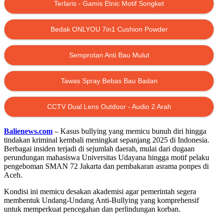
Terlaris - Gamis Etnic Motif Songket
Bedak ONLYOU 7in1 Cushion Powder
Semprotan Anti Bau Mulut
Tawas Spray Bebas Bau Badan
CCTV Dual Lens Outdoor - Audio 2 Arah
Balienews.com
– Kasus bullying yang memicu bunuh diri hingga
tindakan kriminal kembali meningkat sepanjang 2025 di Indonesia.
Berbagai insiden terjadi di sejumlah daerah, mulai dari dugaan
perundungan mahasiswa Universitas Udayana hingga motif pelaku
pengeboman SMAN 72 Jakarta dan pembakaran asrama ponpes di
Aceh.
Kondisi ini memicu desakan akademisi agar pemerintah segera
membentuk Undang-Undang Anti-Bullying yang komprehensif
untuk memperkuat pencegahan dan perlindungan korban.