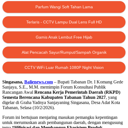
Parfum Wangi Soft Tahan Lama
Terlaris - CCTV Lampu Dual Lens Full HD
Gamis Anak Lembut Free Hijab
Alat Pencacah Sayur/Rumput/Sampah Organik
CCTV WiFi Luar Rumah 1080P Night Vision
Singasana,
Balienews.com
– Bupati Tabanan Dr. I Komang Gede
Sanjaya, S.E., M.M. memimpin Forum Konsultasi Publik
Rancangan Awal
Rencana Kerja Pemerintah Daerah (RKPD)
Semesta Berencana Kabupaten Tabanan Tahun 2027
, yang
digelar di Graha Yadnya Sanjayaning Singasana, Desa Adat Kota
Tabanan, Selasa (10/2/2026).
Forum ini bertujuan menjaring masukan pemangku kepentingan
untuk merumuskan arah pembangunan daerah, dengan mengusung
tema
“Hilirisasi dan Membangun Ekosistem Produk