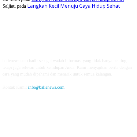
Langkah Kecil Menuju Gaya Hidup Sehat
Saljiati
pada
TENTANG KAMI
balienews.com hadir sebagai wadah informasi yang tidak hanya penting,
tetapi juga relevan untuk kehidupan Anda. Kami menyajikan berita dengan
cara yang mudah dipahami dan menarik untuk semua kalangan.
Kontak Kami:
info@balienews.com
IKUTI KAMI