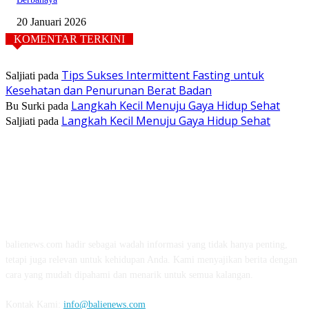
20 Januari 2026
KOMENTAR TERKINI
Tips Sukses Intermittent Fasting untuk
Saljiati
pada
Kesehatan dan Penurunan Berat Badan
Langkah Kecil Menuju Gaya Hidup Sehat
Bu Surki
pada
Langkah Kecil Menuju Gaya Hidup Sehat
Saljiati
pada
TENTANG KAMI
balienews.com hadir sebagai wadah informasi yang tidak hanya penting,
tetapi juga relevan untuk kehidupan Anda. Kami menyajikan berita dengan
cara yang mudah dipahami dan menarik untuk semua kalangan.
Kontak Kami:
info@balienews.com