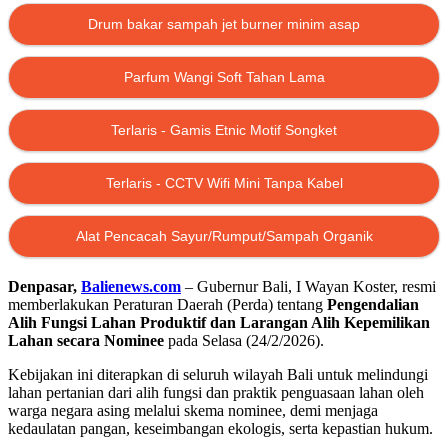
Drum bakar sampah jet burner minim asap
Parfum Wangi Soft Tahan Lama
Terlaris - Gamis Etnic Motif Songket
Terlaris - CCTV Wifi Mini Tanpa Kabel
Alat Pencacah Sayur/Rumput/Sampah Organik
Denpasar,
Balienews.com
– Gubernur Bali,
I Wayan Koster
, resmi
memberlakukan Peraturan Daerah (Perda) tentang
Pengendalian
Alih Fungsi Lahan Produktif dan Larangan Alih Kepemilikan
Lahan secara Nominee
pada Selasa (24/2/2026).
Kebijakan ini diterapkan di seluruh wilayah
Bali
untuk melindungi
lahan pertanian dari alih fungsi dan praktik penguasaan lahan oleh
warga negara asing melalui skema nominee, demi menjaga
kedaulatan pangan, keseimbangan ekologis, serta kepastian hukum.