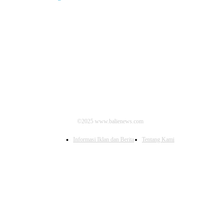
IKUTI KAMI
©2025 www.balienews.com
Informasi Iklan dan Berita
Tentang Kami