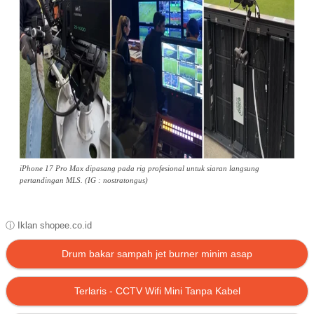
iPhone 17 Pro Max dipasang pada rig profesional untuk siaran langsung
pertandingan MLS. (IG : nostratongus)
ⓘ Iklan shopee.co.id
Drum bakar sampah jet burner minim asap
Terlaris - CCTV Wifi Mini Tanpa Kabel