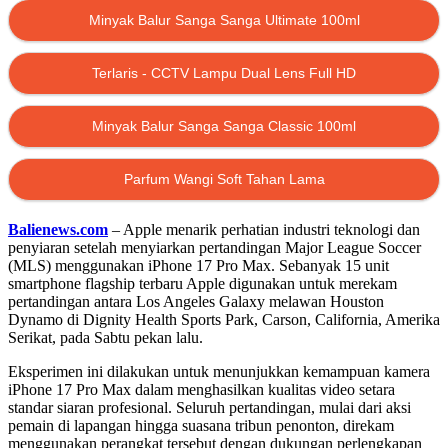
Minyak Balur Sanga Sanga Ultimate 100ml
Terlaris - CCTV Lampu Dual Lens Full HD
Minyak Balur Sanga Sanga Classic 100ml
Parfum Wangi Soft Tahan Lama
Balienews.com
– Apple menarik perhatian industri teknologi dan
penyiaran setelah menyiarkan pertandingan Major League Soccer
(MLS) menggunakan iPhone 17 Pro Max. Sebanyak 15 unit
smartphone flagship terbaru Apple digunakan untuk merekam
pertandingan antara Los Angeles Galaxy melawan Houston
Dynamo di Dignity Health Sports Park, Carson, California, Amerika
Serikat, pada Sabtu pekan lalu.
Eksperimen ini dilakukan untuk menunjukkan kemampuan kamera
iPhone 17 Pro Max dalam menghasilkan kualitas video setara
standar siaran profesional. Seluruh pertandingan, mulai dari aksi
pemain di lapangan hingga suasana tribun penonton, direkam
menggunakan perangkat tersebut dengan dukungan perlengkapan