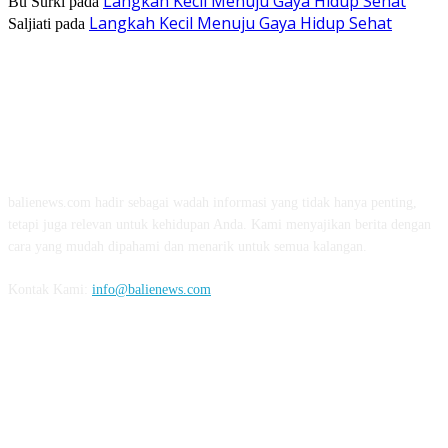
Langkah Kecil Menuju Gaya Hidup Sehat
Bu Surki
pada
Langkah Kecil Menuju Gaya Hidup Sehat
Saljiati
pada
TENTANG KAMI
balienews.com hadir sebagai wadah informasi yang tidak hanya penting,
tetapi juga relevan untuk kehidupan Anda. Kami menyajikan berita dengan
cara yang mudah dipahami dan menarik untuk semua kalangan.
Kontak Kami:
info@balienews.com
IKUTI KAMI