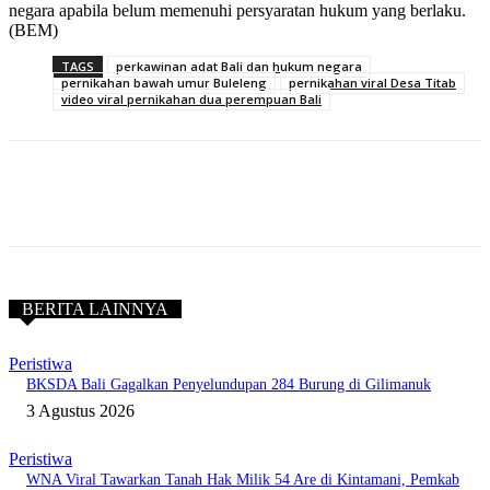
negara apabila belum memenuhi persyaratan hukum yang berlaku.
(BEM)
TAGS
perkawinan adat Bali dan hukum negara
pernikahan bawah umur Buleleng
pernikahan viral Desa Titab
video viral pernikahan dua perempuan Bali
BERITA LAINNYA
Peristiwa
BKSDA Bali Gagalkan Penyelundupan 284 Burung di Gilimanuk
3 Agustus 2026
Peristiwa
WNA Viral Tawarkan Tanah Hak Milik 54 Are di Kintamani, Pemkab