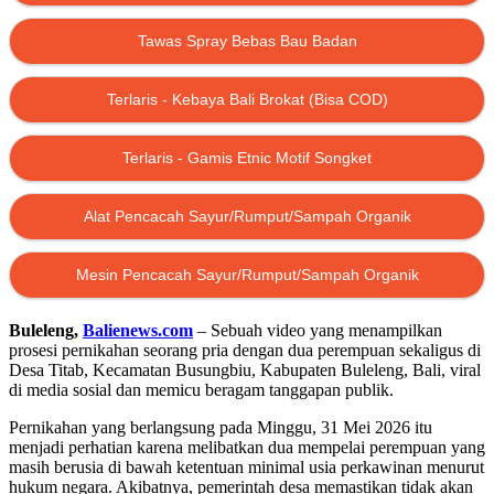
Tawas Spray Bebas Bau Badan
Terlaris - Kebaya Bali Brokat (Bisa COD)
Terlaris - Gamis Etnic Motif Songket
Alat Pencacah Sayur/Rumput/Sampah Organik
Mesin Pencacah Sayur/Rumput/Sampah Organik
Buleleng,
Balienews.com
– Sebuah video yang menampilkan
prosesi pernikahan seorang pria dengan dua perempuan sekaligus di
Desa Titab, Kecamatan Busungbiu, Kabupaten Buleleng, Bali, viral
di media sosial dan memicu beragam tanggapan publik.
Pernikahan yang berlangsung pada Minggu, 31 Mei 2026 itu
menjadi perhatian karena melibatkan dua mempelai perempuan yang
masih berusia di bawah ketentuan minimal usia perkawinan menurut
hukum negara. Akibatnya, pemerintah desa memastikan tidak akan