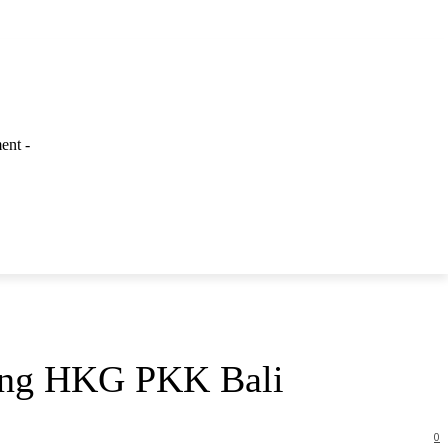
ent -
LAINNYA
jang HKG PKK Bali
0