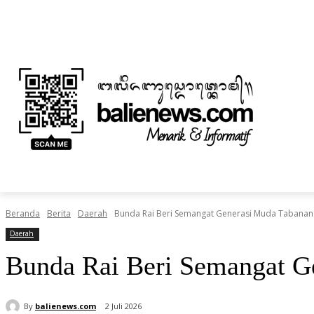
Sabtu, Agustus 8, 2026
Informasi Iklan dan Berita
Tentang Kami
BERITA
NUSANTARA
HOME
TEKNOLOGI
Beranda
Berita
Daerah
Bunda Rai Beri Semangat Generasi Muda Tabanan 
Daerah
Bunda Rai Beri Semangat G
By
balienews.com
2 Juli 2026