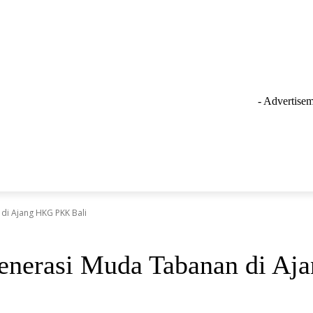
- Advertisem
GAYA HIDUP
LAINNYA
OLAHRAGA
INSPIRASI
di Ajang HKG PKK Bali
enerasi Muda Tabanan di A