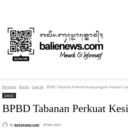
Minggu, Agustus 9, 2026
Informasi Iklan dan Berita
Tentang Kami
BERITA
NUSANTARA
HOME
TEKNOLOGI
Beranda
Berita
Daerah
BPBD Tabanan Perkuat Kesiapsiagaan Hadapi Cua
Daerah
BPBD Tabanan Perkuat Kesi
By
balienews.com
18 Mei 2025