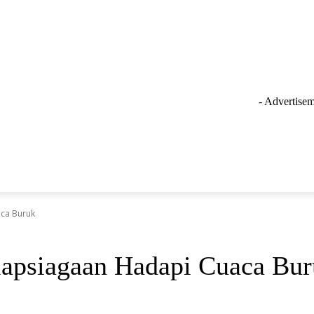
- Advertisem
GAYA HIDUP
LAINNYA
OLAHRAGA
INSPIRASI
ca Buruk
apsiagaan Hadapi Cuaca Bu