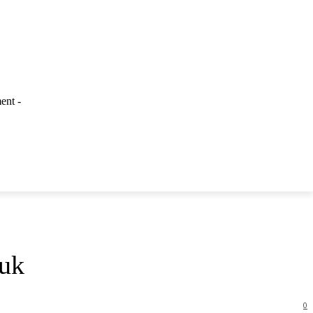
ent -
LAINNYA
ruk
0