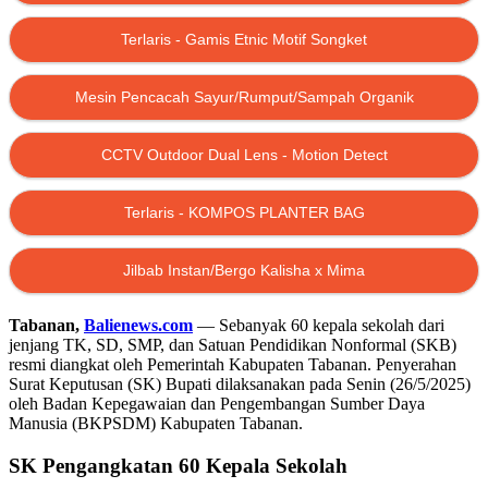
Terlaris - Gamis Etnic Motif Songket
Mesin Pencacah Sayur/Rumput/Sampah Organik
CCTV Outdoor Dual Lens - Motion Detect
Terlaris - KOMPOS PLANTER BAG
Jilbab Instan/Bergo Kalisha x Mima
Tabanan,
Balienews.com
— Sebanyak 60 kepala sekolah dari
jenjang TK, SD, SMP, dan Satuan Pendidikan Nonformal (SKB)
resmi diangkat oleh Pemerintah Kabupaten Tabanan. Penyerahan
Surat Keputusan (SK) Bupati dilaksanakan pada Senin (26/5/2025)
oleh Badan Kepegawaian dan Pengembangan Sumber Daya
Manusia (BKPSDM) Kabupaten Tabanan.
SK Pengangkatan 60 Kepala Sekolah