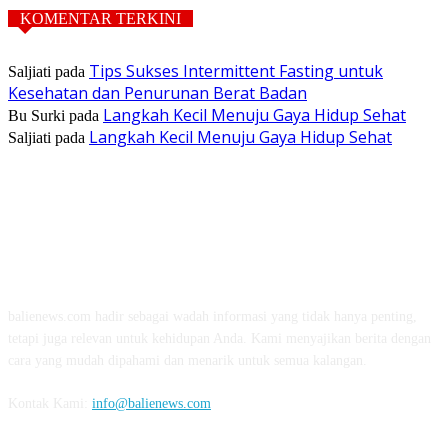
KOMENTAR TERKINI
Tips Sukses Intermittent Fasting untuk
Saljiati
pada
Kesehatan dan Penurunan Berat Badan
Langkah Kecil Menuju Gaya Hidup Sehat
Bu Surki
pada
Langkah Kecil Menuju Gaya Hidup Sehat
Saljiati
pada
TENTANG KAMI
balienews.com hadir sebagai wadah informasi yang tidak hanya penting,
tetapi juga relevan untuk kehidupan Anda. Kami menyajikan berita dengan
cara yang mudah dipahami dan menarik untuk semua kalangan.
Kontak Kami:
info@balienews.com