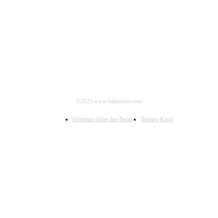
IKUTI KAMI
©2025 www.balienews.com
Informasi Iklan dan Berita
Tentang Kami