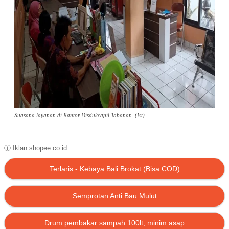
Suasana layanan di Kantor Disdukcapil Tabanan. (Ist)
ⓘ Iklan shopee.co.id
Terlaris - Kebaya Bali Brokat (Bisa COD)
Semprotan Anti Bau Mulut
Drum pembakar sampah 100lt, minim asap