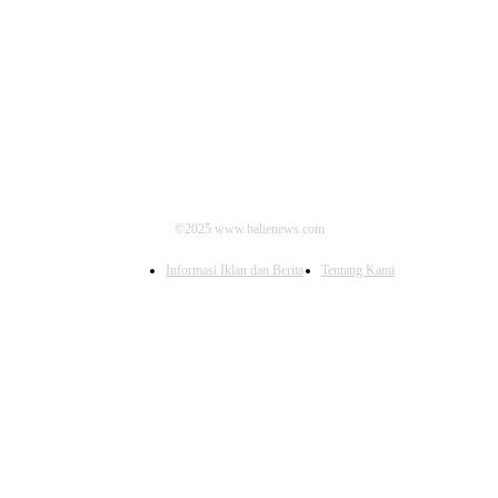
IKUTI KAMI
©2025 www.balienews.com
Informasi Iklan dan Berita
Tentang Kami