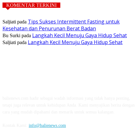
KOMENTAR TERKINI
Tips Sukses Intermittent Fasting untuk
Saljiati
pada
Kesehatan dan Penurunan Berat Badan
Langkah Kecil Menuju Gaya Hidup Sehat
Bu Surki
pada
Langkah Kecil Menuju Gaya Hidup Sehat
Saljiati
pada
TENTANG KAMI
balienews.com hadir sebagai wadah informasi yang tidak hanya penting,
tetapi juga relevan untuk kehidupan Anda. Kami menyajikan berita dengan
cara yang mudah dipahami dan menarik untuk semua kalangan.
Kontak Kami:
info@balienews.com