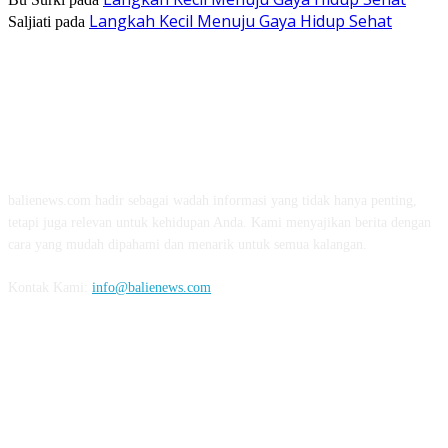
Langkah Kecil Menuju Gaya Hidup Sehat
Saljiati
pada
TENTANG KAMI
balienews.com hadir sebagai wadah informasi yang tidak hanya penting,
tetapi juga relevan untuk kehidupan Anda. Kami menyajikan berita dengan
cara yang mudah dipahami dan menarik untuk semua kalangan.
Kontak Kami:
info@balienews.com
IKUTI KAMI