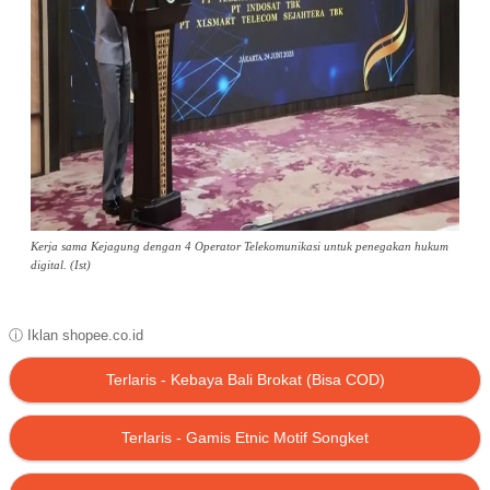
Kerja sama Kejagung dengan 4 Operator Telekomunikasi untuk penegakan hukum
digital. (Ist)
ⓘ Iklan shopee.co.id
Terlaris - Kebaya Bali Brokat (Bisa COD)
Terlaris - Gamis Etnic Motif Songket