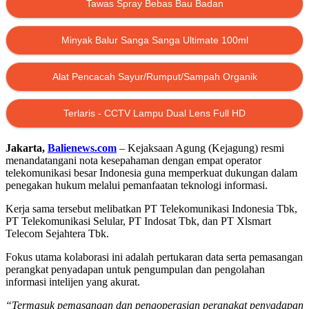
Tawas Spray Bebas Bau Badan
Minyak Balur Sanga Sanga Ultimate 100ml
Alat Pencacah Sayur/Rumput/Sampah Organik
Terlaris - CCTV Lampu Dual Lens Full HD
Jakarta,
Balienews.com
– Kejaksaan Agung (Kejagung) resmi
menandatangani nota kesepahaman dengan empat operator
telekomunikasi besar Indonesia guna memperkuat dukungan dalam
penegakan hukum melalui pemanfaatan teknologi informasi.
Kerja sama tersebut melibatkan PT Telekomunikasi Indonesia Tbk,
PT Telekomunikasi Selular, PT Indosat Tbk, dan PT Xlsmart
Telecom Sejahtera Tbk.
Fokus utama kolaborasi ini adalah pertukaran data serta pemasangan
perangkat penyadapan untuk pengumpulan dan pengolahan
informasi intelijen yang akurat.
“Termasuk pemasangan dan pengoperasian perangkat penyadapan