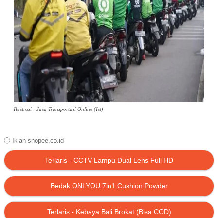
Ilustrasi : Jasa Transportasi Online (Ist)
ⓘ Iklan shopee.co.id
Terlaris - CCTV Lampu Dual Lens Full HD
Bedak ONLYOU 7in1 Cushion Powder
Terlaris - Kebaya Bali Brokat (Bisa COD)