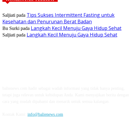
Tips Sukses Intermittent Fasting untuk
Saljiati
pada
Kesehatan dan Penurunan Berat Badan
Langkah Kecil Menuju Gaya Hidup Sehat
Bu Surki
pada
Langkah Kecil Menuju Gaya Hidup Sehat
Saljiati
pada
TENTANG KAMI
balienews.com hadir sebagai wadah informasi yang tidak hanya penting,
tetapi juga relevan untuk kehidupan Anda. Kami menyajikan berita dengan
cara yang mudah dipahami dan menarik untuk semua kalangan.
Kontak Kami:
info@balienews.com