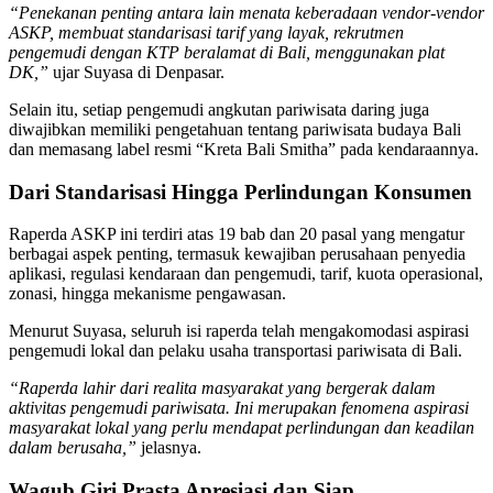
“Penekanan penting antara lain menata keberadaan vendor-vendor
ASKP, membuat standarisasi tarif yang layak, rekrutmen
pengemudi dengan KTP beralamat di Bali, menggunakan plat
DK,”
ujar Suyasa di Denpasar.
Selain itu, setiap pengemudi angkutan pariwisata daring juga
diwajibkan memiliki pengetahuan tentang pariwisata budaya Bali
dan memasang label resmi “Kreta Bali Smitha” pada kendaraannya.
Dari Standarisasi Hingga Perlindungan Konsumen
Raperda ASKP ini terdiri atas 19 bab dan 20 pasal yang mengatur
berbagai aspek penting, termasuk kewajiban perusahaan penyedia
aplikasi, regulasi kendaraan dan pengemudi, tarif, kuota operasional,
zonasi, hingga mekanisme pengawasan.
Menurut Suyasa, seluruh isi raperda telah mengakomodasi aspirasi
pengemudi lokal dan pelaku usaha transportasi pariwisata di Bali.
“Raperda lahir dari realita masyarakat yang bergerak dalam
aktivitas pengemudi pariwisata. Ini merupakan fenomena aspirasi
masyarakat lokal yang perlu mendapat perlindungan dan keadilan
dalam berusaha,”
jelasnya.
Wagub Giri Prasta Apresiasi dan Siap