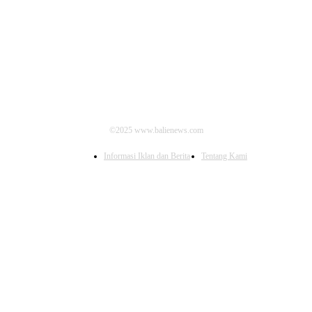
IKUTI KAMI
©2025 www.balienews.com
Informasi Iklan dan Berita
Tentang Kami