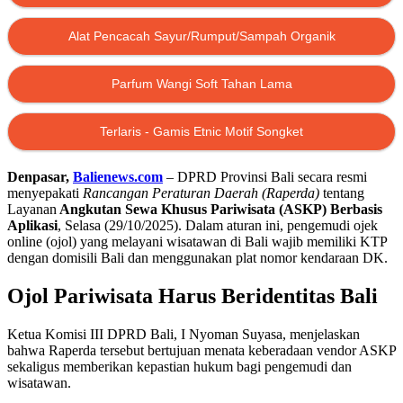
Alat Pencacah Sayur/Rumput/Sampah Organik
Parfum Wangi Soft Tahan Lama
Terlaris - Gamis Etnic Motif Songket
Denpasar,
Balienews.com
– DPRD Provinsi Bali secara resmi
menyepakati
Rancangan Peraturan Daerah (Raperda)
tentang
Layanan
Angkutan Sewa Khusus Pariwisata (ASKP) Berbasis
Aplikasi
, Selasa (29/10/2025). Dalam aturan ini, pengemudi ojek
online (ojol) yang melayani wisatawan di Bali wajib memiliki KTP
dengan domisili Bali dan menggunakan plat nomor kendaraan DK.
Ojol Pariwisata Harus Beridentitas Bali
Ketua Komisi III DPRD Bali, I Nyoman Suyasa, menjelaskan
bahwa Raperda tersebut bertujuan menata keberadaan vendor ASKP
sekaligus memberikan kepastian hukum bagi pengemudi dan
wisatawan.