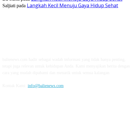
Langkah Kecil Menuju Gaya Hidup Sehat
Saljiati
pada
TENTANG KAMI
balienews.com hadir sebagai wadah informasi yang tidak hanya penting,
tetapi juga relevan untuk kehidupan Anda. Kami menyajikan berita dengan
cara yang mudah dipahami dan menarik untuk semua kalangan.
Kontak Kami:
info@balienews.com
IKUTI KAMI