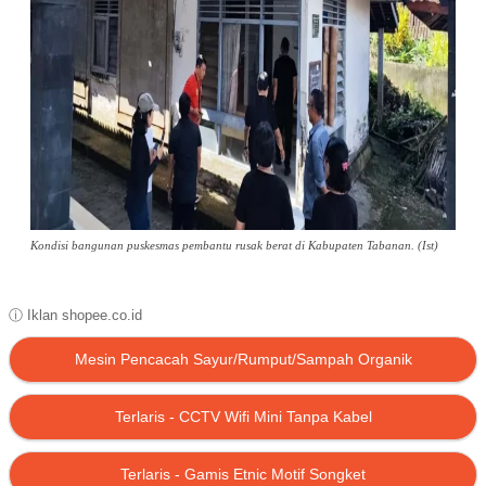
Kondisi bangunan puskesmas pembantu rusak berat di Kabupaten Tabanan. (Ist)
ⓘ Iklan shopee.co.id
Mesin Pencacah Sayur/Rumput/Sampah Organik
Terlaris - CCTV Wifi Mini Tanpa Kabel
Terlaris - Gamis Etnic Motif Songket