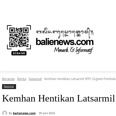
Kamis, Agustus 6, 2026
Informasi Iklan dan Berita
Tentang Kami
BERITA
NUSANTARA
HOME
TEKNOLOGI
Beranda
Berita
Nasional
Kemhan Hentikan Latsarmil SPPI, Diganti Pembek
Nasional
Kemhan Hentikan Latsarmil 
By
balienews.com
30 Juni 2026