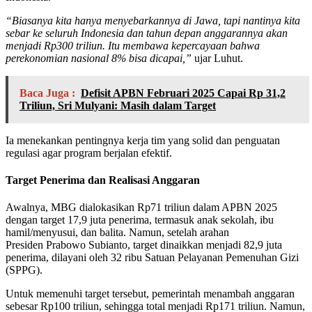
“Biasanya kita hanya menyebarkannya di Jawa, tapi nantinya kita
sebar ke seluruh Indonesia dan tahun depan anggarannya akan
menjadi Rp300 triliun. Itu membawa kepercayaan bahwa
perekonomian nasional 8% bisa dicapai,”
ujar Luhut.
Baca Juga :
Defisit APBN Februari 2025 Capai Rp 31,2
Triliun, Sri Mulyani: Masih dalam Target
Ia menekankan pentingnya kerja tim yang solid dan penguatan
regulasi agar program berjalan efektif.
Target Penerima dan Realisasi Anggaran
Awalnya, MBG dialokasikan Rp71 triliun dalam APBN 2025
dengan target 17,9 juta penerima, termasuk anak sekolah, ibu
hamil/menyusui, dan balita. Namun, setelah arahan
Presiden Prabowo Subianto, target dinaikkan menjadi 82,9 juta
penerima, dilayani oleh 32 ribu Satuan Pelayanan Pemenuhan Gizi
(SPPG).
Untuk memenuhi target tersebut, pemerintah menambah anggaran
sebesar Rp100 triliun, sehingga total menjadi Rp171 triliun. Namun,