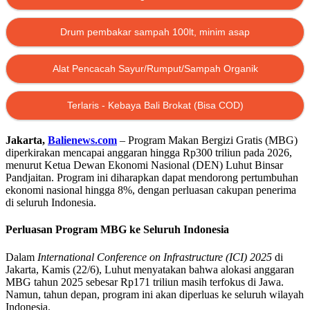
Drum pembakar sampah 100lt, minim asap
Alat Pencacah Sayur/Rumput/Sampah Organik
Terlaris - Kebaya Bali Brokat (Bisa COD)
Jakarta,
Balienews.com
– Program Makan Bergizi Gratis (MBG)
diperkirakan mencapai anggaran hingga Rp300 triliun pada 2026,
menurut Ketua Dewan Ekonomi Nasional (DEN) Luhut Binsar
Pandjaitan. Program ini diharapkan dapat mendorong pertumbuhan
ekonomi nasional hingga 8%, dengan perluasan cakupan penerima
di seluruh Indonesia.
Perluasan Program MBG ke Seluruh Indonesia
Dalam
International Conference on Infrastructure (ICI) 2025
di
Jakarta, Kamis (22/6), Luhut menyatakan bahwa alokasi anggaran
MBG tahun 2025 sebesar Rp171 triliun masih terfokus di Jawa.
Namun, tahun depan, program ini akan diperluas ke seluruh wilayah
Indonesia.