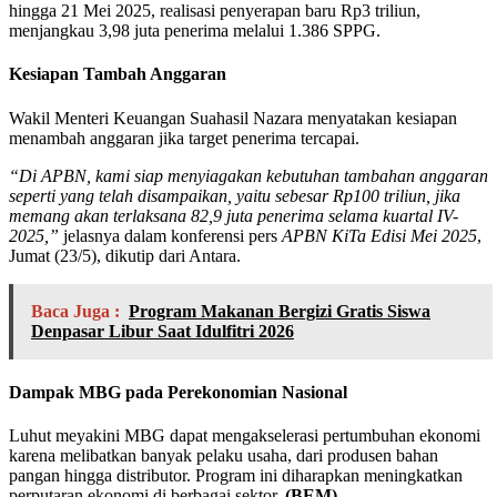
hingga 21 Mei 2025, realisasi penyerapan baru Rp3 triliun,
menjangkau 3,98 juta penerima melalui 1.386 SPPG.
Kesiapan Tambah Anggaran
Wakil Menteri Keuangan Suahasil Nazara menyatakan kesiapan
menambah anggaran jika target penerima tercapai.
“Di APBN, kami siap menyiagakan kebutuhan tambahan anggaran
seperti yang telah disampaikan, yaitu sebesar Rp100 triliun, jika
memang akan terlaksana 82,9 juta penerima selama kuartal IV-
2025,”
jelasnya dalam konferensi pers
APBN KiTa Edisi Mei 2025
,
Jumat (23/5), dikutip dari Antara.
Baca Juga :
Program Makanan Bergizi Gratis Siswa
Denpasar Libur Saat Idulfitri 2026
Dampak MBG pada Perekonomian Nasional
Luhut meyakini MBG dapat mengakselerasi pertumbuhan ekonomi
karena melibatkan banyak pelaku usaha, dari produsen bahan
pangan hingga distributor. Program ini diharapkan meningkatkan
perputaran ekonomi di berbagai sektor.
(BEM)