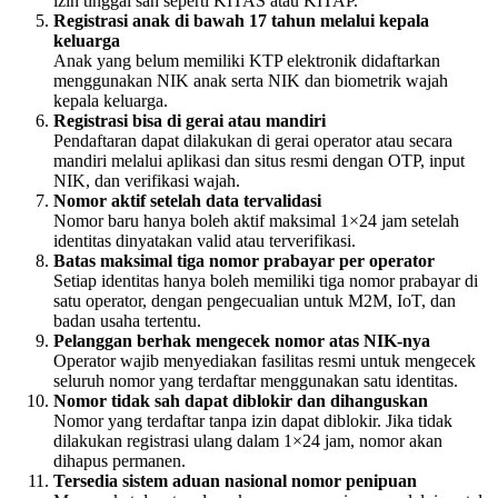
izin tinggal sah seperti KITAS atau KITAP.
Registrasi anak di bawah 17 tahun melalui kepala
keluarga
Anak yang belum memiliki KTP elektronik didaftarkan
menggunakan NIK anak serta NIK dan biometrik wajah
kepala keluarga.
Registrasi bisa di gerai atau mandiri
Pendaftaran dapat dilakukan di gerai operator atau secara
mandiri melalui aplikasi dan situs resmi dengan OTP, input
NIK, dan verifikasi wajah.
Nomor aktif setelah data tervalidasi
Nomor baru hanya boleh aktif maksimal 1×24 jam setelah
identitas dinyatakan valid atau terverifikasi.
Batas maksimal tiga nomor prabayar per operator
Setiap identitas hanya boleh memiliki tiga nomor prabayar di
satu operator, dengan pengecualian untuk M2M, IoT, dan
badan usaha tertentu.
Pelanggan berhak mengecek nomor atas NIK-nya
Operator wajib menyediakan fasilitas resmi untuk mengecek
seluruh nomor yang terdaftar menggunakan satu identitas.
Nomor tidak sah dapat diblokir dan dihanguskan
Nomor yang terdaftar tanpa izin dapat diblokir. Jika tidak
dilakukan registrasi ulang dalam 1×24 jam, nomor akan
dihapus permanen.
Tersedia sistem aduan nasional nomor penipuan