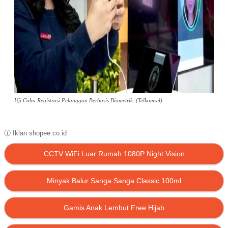
Uji Coba Registrasi Pelanggan Berbasis Biometrik. (Telkomsel)
ⓘ Iklan shopee.co.id
CCTV WiFi Luar Rumah 1080P Night Vision
Minyak Balur Sanga Sanga Classic 100ml
Gamis Anak Lembut Free Hijab