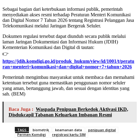
Sebagai bagian dari keterbukaan informasi publik, pemerintah
menyediakan akses resmi terhadap Peraturan Menteri Komunikasi
dan Digital Nomor 7 Tahun 2026 tentang Registrasi Pelanggan Jasa
Telekomunikasi melalui Jaringan Bergerak Seluler.
Dokumen regulasi tersebut dapat diunduh secara publik melalui
laman Jaringan Dokumentasi dan Informasi Hukum (JDIH)
Kementerian Komunikasi dan Digital di tautan:
👉
https://jdih.komdigi.go.id/produk_hukum/view/id/1001/t/peratu
ran+menteri+komunikasi+dan+digital+nomor+7+tahun+2026
Pemerintah mengimbau masyarakat untuk membaca dan memahami
ketentuan tersebut guna memastikan penggunaan nomor seluler
yang aman, bertanggung jawab, dan sesuai dengan identitas yang
sah. (BEM)
Baca Juga :
Waspada Penipuan Berkedok Aktivasi IKD,
Disdukcapil Tabanan Keluarkan Imbauan Resmi
TAGS
biometrik
keamanan data
penipuan digital
Permen Komdigi
registrasi kartu SIM